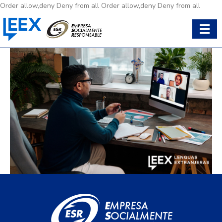
Order allow,deny Deny from all
Order allow,deny Deny from all