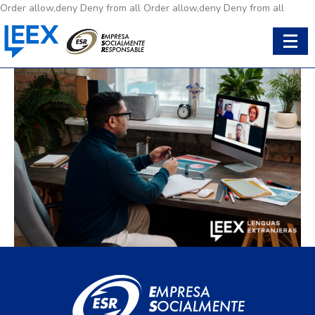
Order allow,deny Deny from all
Order allow,deny Deny from all