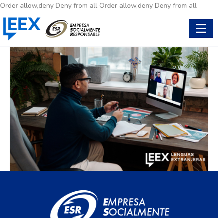
Order allow,deny Deny from all
Order allow,deny Deny from all