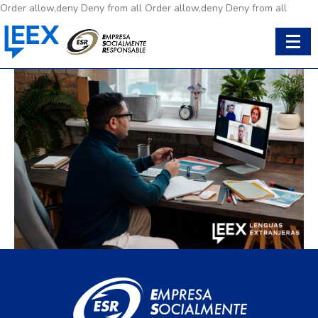
Order allow,deny Deny from all
Order allow,deny Deny from all