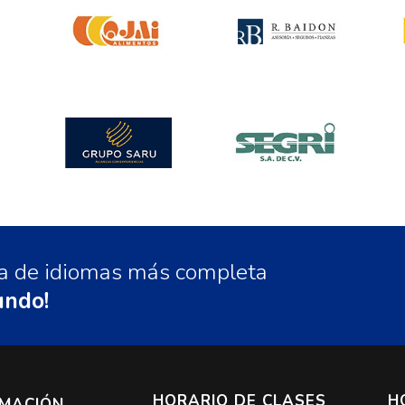
ela de idiomas más completa
undo!
HORARIO DE CLASES
H
RMACIÓN