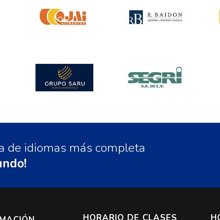
ela de idiomas más completa
undo!
HORARIO DE CLASES
H
RMACIÓN