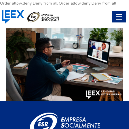
Order allow,deny Deny from all
Order allow,deny Deny from all