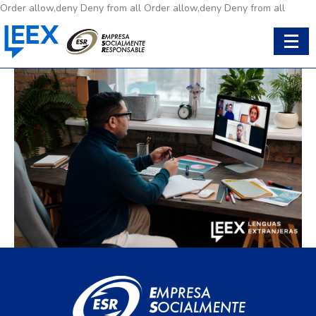
Order allow,deny Deny from all
Order allow,deny Deny from all