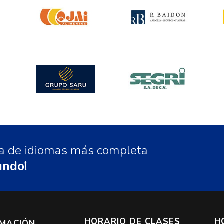
ela de idiomas más completa
undo!
HORARIO DE CLASES
H
RMACIÓN