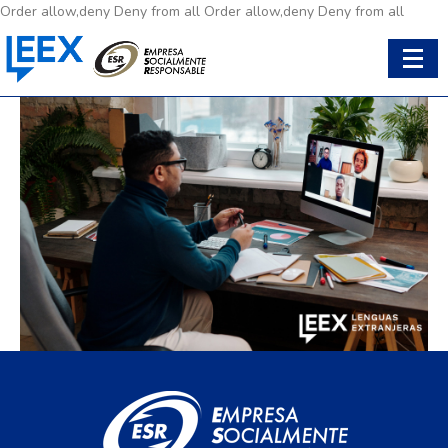
Order allow,deny Deny from all
Order allow,deny Deny from all