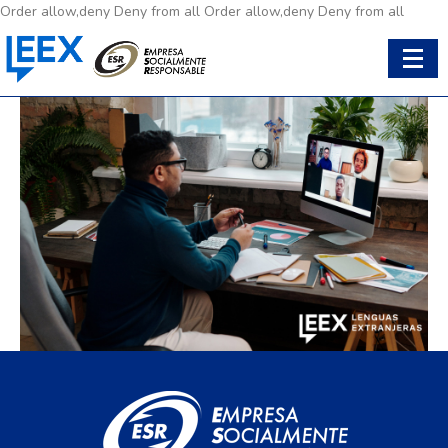
Order allow,deny Deny from all
Order allow,deny Deny from all