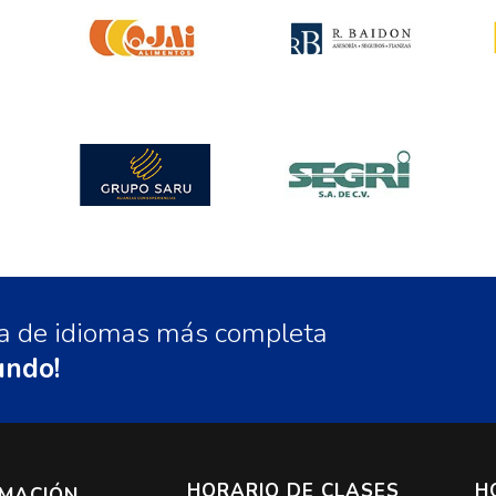
ela de idiomas más completa
undo!
HORARIO DE CLASES
H
RMACIÓN