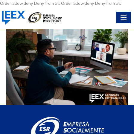
Order allow,deny Deny from all
Order allow,deny Deny from all