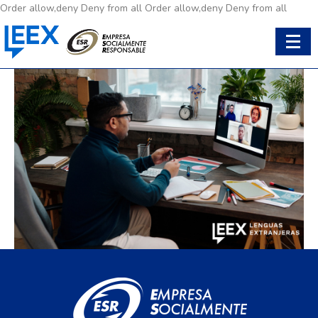
Order allow,deny Deny from all
Order allow,deny Deny from all