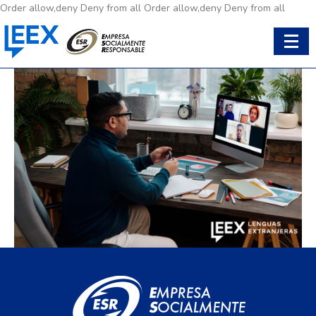
Order allow,deny Deny from all
Order allow,deny Deny from all