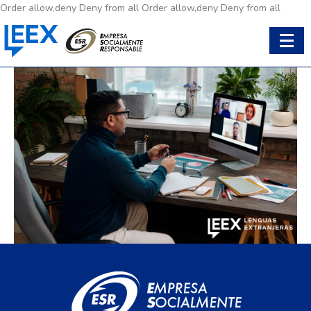
Order allow,deny Deny from all
Order allow,deny Deny from all