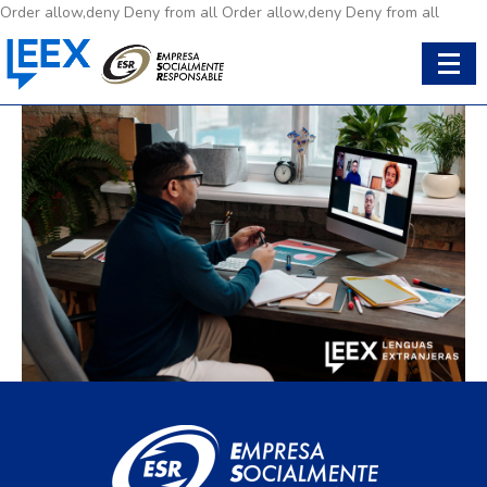
Order allow,deny Deny from all
Order allow,deny Deny from all