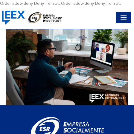
Order allow,deny Deny from all
Order allow,deny Deny from all