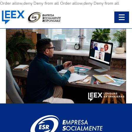
Order allow,deny Deny from all
Order allow,deny Deny from all