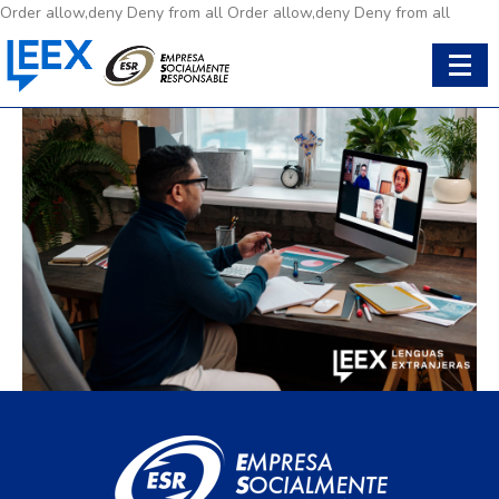
Order allow,deny Deny from all
Order allow,deny Deny from all