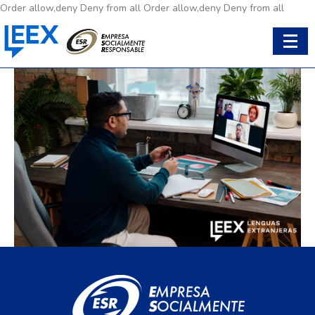
Order allow,deny Deny from all
Order allow,deny Deny from all