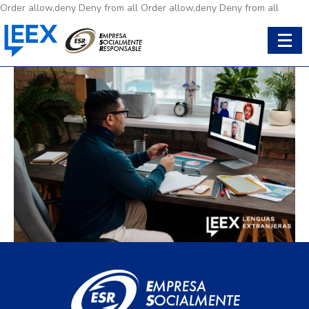
Order allow,deny Deny from all
Order allow,deny Deny from all