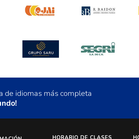
ela de idiomas más completa
undo!
HORARIO DE CLASES
H
RMACIÓN